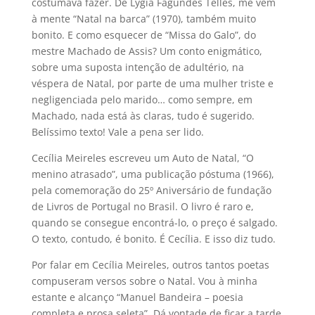
costumava fazer. De Lygia Fagundes Telles, me vem
à mente “Natal na barca” (1970), também muito
bonito. E como esquecer de “Missa do Galo”, do
mestre Machado de Assis? Um conto enigmático,
sobre uma suposta intenção de adultério, na
véspera de Natal, por parte de uma mulher triste e
negligenciada pelo marido… como sempre, em
Machado, nada está às claras, tudo é sugerido.
Belíssimo texto! Vale a pena ser lido.
Cecília Meireles escreveu um Auto de Natal, “O
menino atrasado”, uma publicação póstuma (1966),
pela comemoração do 25º Aniversário de fundação
de Livros de Portugal no Brasil. O livro é raro e,
quando se consegue encontrá-lo, o preço é salgado.
O texto, contudo, é bonito. É Cecília. E isso diz tudo.
Por falar em Cecília Meireles, outros tantos poetas
compuseram versos sobre o Natal. Vou à minha
estante e alcanço “Manuel Bandeira – poesia
completa e prosa seleta”. Dá vontade de ficar a tarde