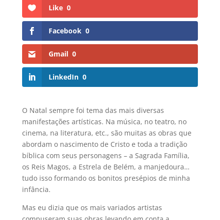
Like
0
Facebook
0
Gmail
0
LinkedIn
0
O Natal sempre foi tema das mais diversas
manifestações artísticas. Na música, no teatro, no
cinema, na literatura, etc., são muitas as obras que
abordam o nascimento de Cristo e toda a tradição
bíblica com seus personagens – a Sagrada Família,
os Reis Magos, a Estrela de Belém, a manjedoura…
tudo isso formando os bonitos presépios de minha
infância.
Mas eu dizia que os mais variados artistas
compuseram suas obras levando em conta a