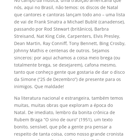
No campo da música, uma tradição americana que
nós, aqui no Brasil, não temos: os discos de Natal
que cantores e cantoras lançam todo ano – uma lista
de vai de Frank Sinatra a Michael Bublé (canadense),
passando por Rod Stewart (britânico), Barbra
Streisand, Nat King Cole, Carpenters, Elvis Presley,
Dean Martin, Ray Conniff, Tony Bennett, Bing Crosby,
Johnny Mathis e centenas de outros. Sejamos
sinceros: por aqui achamos a coisa meio brega (ou
totalmente brega, se desejarem), cafona mesmo,
tanto que conheço gente que gostaria de dar o disco
da Simone (“25 de Dezembro”) de presente para os
inimigos. Que maldade!
Na literatura nacional e estrangeira, também temos
muitas, muitas obras que exploram a época do
Natal. De imediato, lembro da bonita crônica de
Rubem Braga “O sino de ouro” (1951), um texto
bonito, sensível, que põe a gente pra pensar a
respeito de tanta coisa, como nosso grande cronista