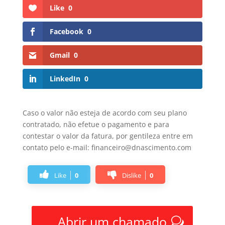
Like
0
Facebook
0
Gmail
0
LinkedIn
0
Caso o valor não esteja de acordo com seu plano
contratado, não efetue o pagamento e para
contestar o valor da fatura, por gentileza entre em
contato pelo e-mail: financeiro@dnascimento.com
Like
0
Dislike
0
Abrir um chamado