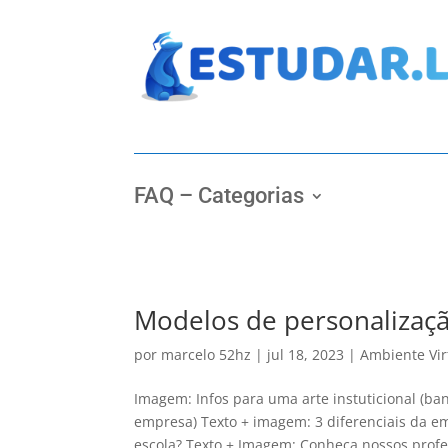
FAQ – Categorias
Modelos de personaliza
por
marcelo 52hz
|
jul 18, 2023
|
Ambiente Vi
Imagem: Infos para uma arte instuticional (ba
empresa) Texto + imagem: 3 diferenciais da e
escola? Texto + Imagem: Conheça nossos profes