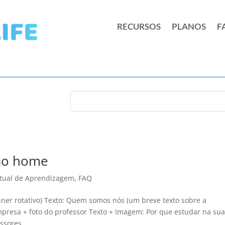
RECURSOS
PLANOS
F
ção home
rtual de Aprendizagem
,
FAQ
nner rotativo) Texto: Quem somos nós (um breve texto sobre a
mpresa + foto do professor Texto + Imagem: Por que estudar na su
sores...